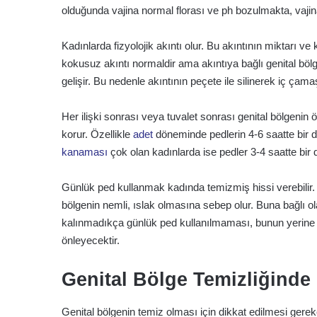
olduğunda vajina normal florası ve ph bozulmakta, vajin
Kadınlarda fizyolojik akıntı olur. Bu akıntının miktarı v
kokusuz akıntı normaldir ama akıntıya bağlı genital bölge
gelişir. Bu nedenle akıntının peçete ile silinerek iç ça
Her ilişki sonrası veya tuvalet sonrası genital bölgen
korur. Özellikle
adet
döneminde pedlerin 4-6 saatte bir de
kanaması
çok olan kadınlarda ise pedler 3-4 saatte bir de
Günlük ped kullanmak kadında temizmiş hissi verebilir. 
bölgenin nemli, ıslak olmasına sebep olur. Buna bağlı ola
kalınmadıkça günlük ped kullanılmaması, bunun yerine sı
önleyecektir.
Genital Bölge Temizliğinde
Genital bölgenin temiz olması için dikkat edilmesi gereke