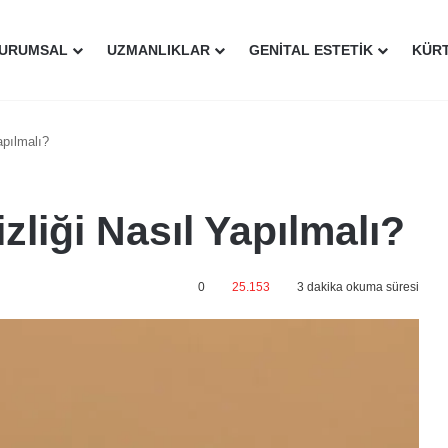
URUMSAL
UZMANLIKLAR
GENITAL ESTETIK
KÜR
apılmalı?
zliği Nasıl Yapılmalı?
0
25.153
3 dakika okuma süresi