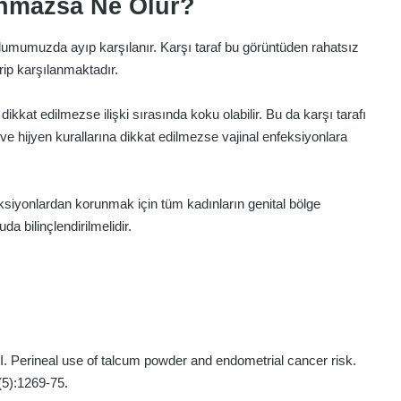
lınmazsa Ne Olur?
oplumumuzda ayıp karşılanır. Karşı taraf bu görüntüden rahatsız
arip karşılanmaktadır.
dikkat edilmezse ilişki sırasında koku olabilir. Bu da karşı tarafı
 ve hijyen kurallarına dikkat edilmezse vajinal enfeksiyonlara
eksiyonlardan korunmak için tüm kadınların genital bölge
a bilinçlendirilmelidir.
 Perineal use of talcum powder and endometrial cancer risk.
5):1269-75.