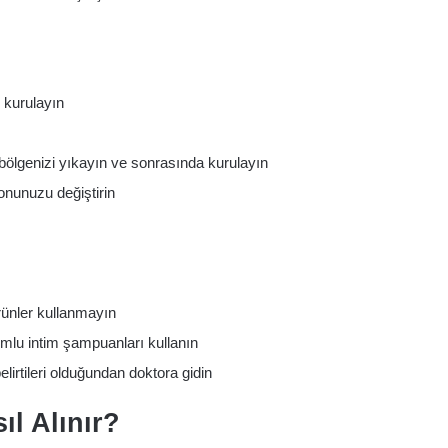
e kurulayın
 bölgenizi yıkayın ve sonrasında kurulayın
onunuzu değiştirin
rünler kullanmayın
yumlu intim şampuanları kullanın
elirtileri olduğundan doktora gidin
ıl Alınır?