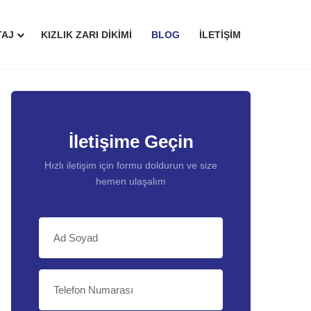
TAJ
KIZLIK ZARI DIKIMI
BLOG
İLETIŞIM
İletişime Geçin
Hızlı iletişim için formu doldurun ve size
hemen ulaşalım