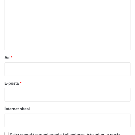
o
r
u
m
*
Ad
*
E-posta
*
İnternet sitesi
Daha sonraki yorumlarımda kullanılması için adım, e-posta