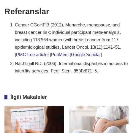
Referanslar
Cancer CGoHFiB (2012). Menarche, menopause, and
breast cancer risk: individual participant meta-analysis,
including 118 964 women with breast cancer from 117
epidemiological studies. Lancet Oncol, 13(11):1141–51.
[
PMC free article
] [
PubMed
] [
Google Scholar
]
Nachtigall RD. (2006). International disparities in access to
infertility services. Fertil Steril, 85(4):871–5.
İlgili Makaleler