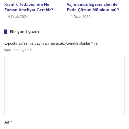
Kısırlık Tedavisinde Ne
Vajinismus Egzersizleri ile
Zaman Ameliyat Gerekir?
Evde Çözüm Mümkün mü?
4 Ocak 2024
4 Ocak 2024
Bir yanıt yazın
E-posta adresiniz yayınlanmayacak.
Gerekli alanlar
*
ile
işaretlenmişlerdir
Y
o
r
u
m
*
Ad
*