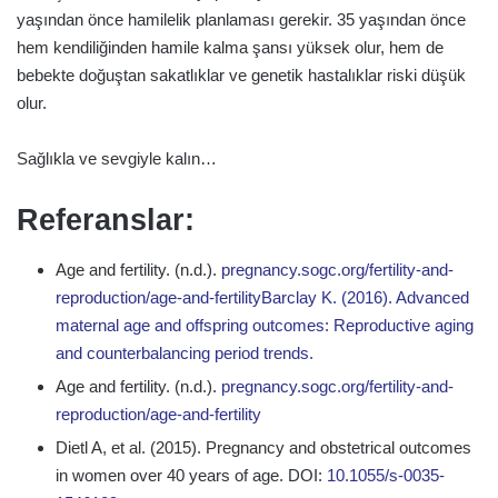
yaşından önce hamilelik planlaması gerekir. 35 yaşından önce
hem kendiliğinden hamile kalma şansı yüksek olur, hem de
bebekte doğuştan sakatlıklar ve genetik hastalıklar riski düşük
olur.
Sağlıkla ve sevgiyle kalın…
Referanslar:
Age and fertility. (n.d.).
pregnancy.sogc.org/fertility-and-
reproduction/age-and-fertilityBarclay K. (2016). Advanced
maternal age and offspring outcomes: Reproductive aging
and counterbalancing period trends.
Age and fertility. (n.d.).
pregnancy.sogc.org/fertility-and-
reproduction/age-and-fertility
Dietl A, et al. (2015). Pregnancy and obstetrical outcomes
in women over 40 years of age. DOI:
10.1055/s-0035-