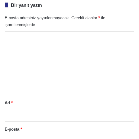
Bir yanıt yazın
E-posta adresiniz yayınlanmayacak.
Gerekli alanlar
*
ile
işaretlenmişlerdir
Y
o
r
u
m
*
Ad
*
E-posta
*