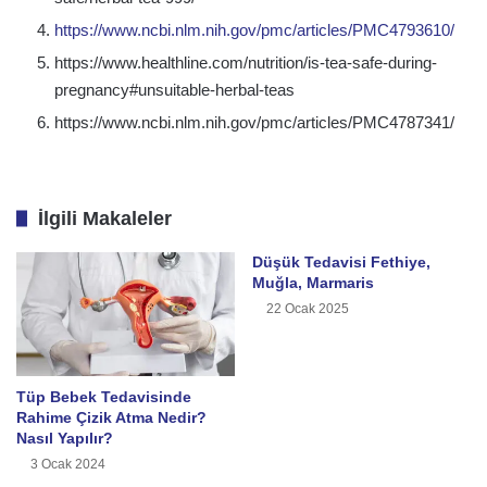
https://www.ncbi.nlm.nih.gov/pmc/articles/PMC4793610/
https://www.healthline.com/nutrition/is-tea-safe-during-
pregnancy#unsuitable-herbal-teas
https://www.ncbi.nlm.nih.gov/pmc/articles/PMC4787341/
İlgili Makaleler
Düşük Tedavisi Fethiye,
Muğla, Marmaris
22 Ocak 2025
Tüp Bebek Tedavisinde
Rahime Çizik Atma Nedir?
Nasıl Yapılır?
3 Ocak 2024