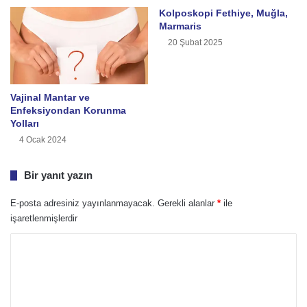
Kolposkopi Fethiye, Muğla,
Marmaris
20 Şubat 2025
Vajinal Mantar ve
Enfeksiyondan Korunma
Yolları
4 Ocak 2024
Bir yanıt yazın
E-posta adresiniz yayınlanmayacak.
Gerekli alanlar
*
ile
işaretlenmişlerdir
Y
o
r
u