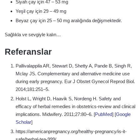
Siyah çay için 47 – 53 mg
Yeşil çay için 29 – 49 mg
Beyaz çay için 25 – 50 mg aralığında değişmektedir.
Sağlıkla ve sevgiyle kalın…
Referanslar
Pallivalappila AR, Stewart D, Shetty A, Pande B, Singh R,
Mclay JS. Complementary and alternative medicine use
during early pregnancy. Eur J Obstet Gynecol Reprod Biol.
2014;181:251–5.
Holst L, Wright D, Haavik S, Nordeng H. Safety and
efficacy of herbal remedies in obstetrics-review and clinical
implications. Midwifery. 2011;27:80–6. [
PubMed
] [
Google
Scholar
]
https://americanpregnancy.org/healthy-pregnancy/is-it-
safe/herbal-tea-999/