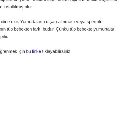
 kısaltılmış olur.
endine olur. Yumurtaların dışarı alınması veya spermle
anın tüp bebekten farkı budur. Çünkü tüp bebekte yumurtalar
ılır.
 öğrenmek için
bu linke
tıklayabilirsiniz.