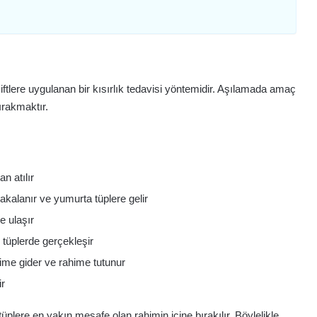
ere uygulanan bir kısırlık tedavisi yöntemidir. Aşılamada amaç
ırakmaktır.
n atılır
yakalanır ve yumurta tüplere gelir
e ulaşır
tüplerde gerçekleşir
ime gider ve rahime tutunur
r
üplere en yakın mesafe olan rahimin içine bırakılır. Böylelikle