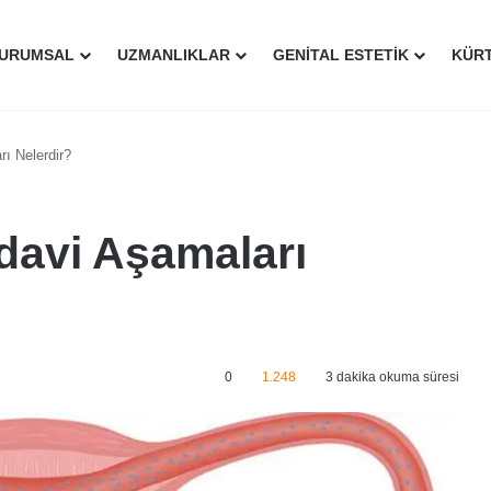
URUMSAL
UZMANLIKLAR
GENITAL ESTETIK
KÜR
ı Nelerdir?
davi Aşamaları
0
1.248
3 dakika okuma süresi