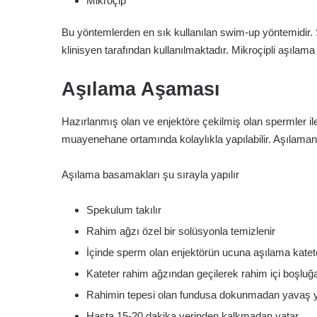
Mikroçip
Bu yöntemlerden en sık kullanılan swim-up yöntemidir.
klinisyen tarafından kullanılmaktadır. Mikroçipli aşılama 
Aşılama Aşaması
Hazırlanmış olan ve enjektöre çekilmiş olan spermler ile 
muayenehane ortamında kolaylıkla yapılabilir. Aşılamanı
Aşılama basamakları şu sırayla yapılır
Spekulum takılır
Rahim ağzı özel bir solüsyonla temizlenir
İçinde sperm olan enjektörün ucuna aşılama kateteri
Kateter rahim ağzından geçilerek rahim içi boşluğa 
Rahimin tepesi olan fundusa dokunmadan yavaş yav
Hasta 15-20 dakika yerinden kalkmadan yatar