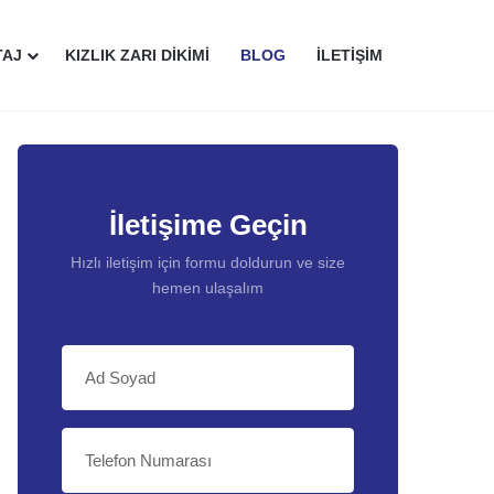
TAJ
KIZLIK ZARI DIKIMI
BLOG
İLETIŞIM
İletişime Geçin
Hızlı iletişim için formu doldurun ve size
hemen ulaşalım