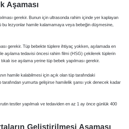
ık Aşaması
lması gerekir. Bunun için ultrasonda rahim içinde yer kaplayan
nkü bu lezyonlar hamile kalamamaya veya bebeğin düşmesine,
lması gerekir. Tüp bebekte tüplere ihtiyaç yokken, aşılamada en
le aşılama tedavisi öncesi rahim filmi (HSG) çekilerek tüplerin
e tıkalı ise aşılama yerine tüp bebek yapılması gerekir.
anın hamile kalabilmesi için açık olan tüp tarafındaki
p tarafından yumurta gelişirse hamilelik şansı yok denecek kadar
utin testler yapılmalı ve tedaviden en az 1 ay önce günlük 400
aların Geliştirilmesi Aşaması